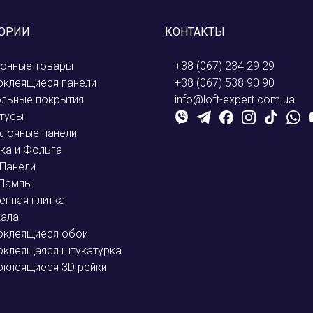
ГОРИИ
КОНТАКТЫ
онные товары
+38 (067) 234 29 29
клеящиеся панели
+38 (067) 538 90 90
льные покрытия
info@loft-expert.com.ua
тусы
лочные панели
ка и Фольга
Панели
 Лампы
енная плитка
кала
оклеящиеся обои
клеящаяся штукатурка
клеящиеся 3D рейки