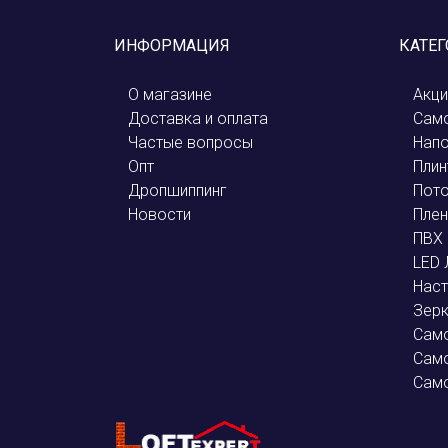
ИНФОРМАЦИЯ
КАТЕ
О магазине
Акци
Доставка и оплата
Само
Частые вопросы
Напо
Опт
Плин
Дропшиппинг
Пото
Новости
Плен
ПВХ 
LED
Наст
Зер
Сам
Само
Само