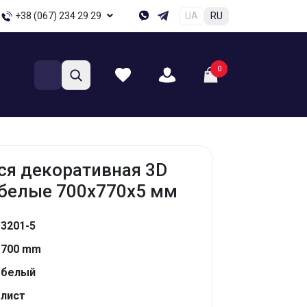
+38 (067) 234 29 29
UA
RU
0
я декоративная 3D
 белые 700x770x5 мм
3201-5
700 mm
белый
лист