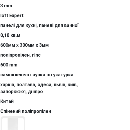
3 mm
loft Expert
панелі для кухні, панелі для ванної
0,18 кв.м
600мм х 300мм х 3мм
поліпропілен, гіпс
600 mm
самоклеюча гнучка штукатурка
харків, полтава, одеса, львів, київ,
запоріжжя, дніпро
Китай
Спінений поліпропілен