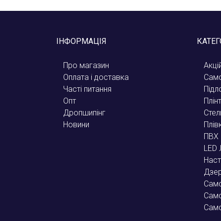
ІНФОРМАЦІЯ
КАТЕГ
Про магазин
Акці
Оплата і доставка
Само
Часті питання
Підл
Опт
Плін
Дропшипінг
Стел
Новини
Плів
ПВХ 
LED 
Наст
Дзе
Само
Само
Сам