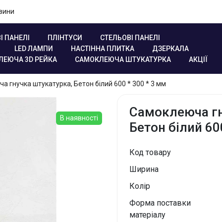
вини
І ПАНЕЛІ
ПЛІНТУСИ
СТЕЛЬОВІ ПАНЕЛІ
LED ЛАМПИ
НАСТІННА ПЛИТКА
ДЗЕРКАЛА
ЛЕЮЧА 3D РЕЙКА
САМОКЛЕЮЧА ШТУКАТУРКА
АКЦІЇ
а гнучка штукатурка, Бетон білий 600 * 300 * 3 мм
Самоклеюча гн
В наявності
Бетон білий 60
Код товару
Ширина
Колір
Форма поставки
матеріалу