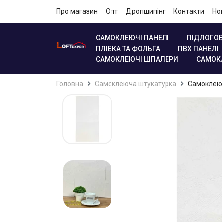
Про магазин
Опт
Дропшипінг
Контакти
Но
САМОКЛЕЮЧІ ПАНЕЛІ
ПІДЛОГОВ
ПЛІВКА ТА ФОЛЬГА
ПВХ ПАНЕЛІ
САМОКЛЕЮЧІ ШПАЛЕРИ
САМОК
Головна
Самоклеюча штукатурка
Самоклеюч