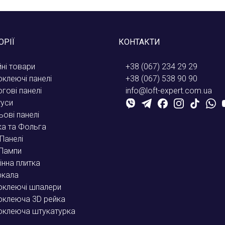
ОРІЇ
КОНТАКТИ
йні товари
+38 (067) 234 29 29
клеючі панелі
+38 (067) 538 90 90
огові панелі
info@loft-expert.com.ua
туси
ьові панелі
ка та Фольга
Панелі
Лампи
інна плитка
ркала
клеючі шпалери
клеюча 3D рейка
оклеюча штукатурка