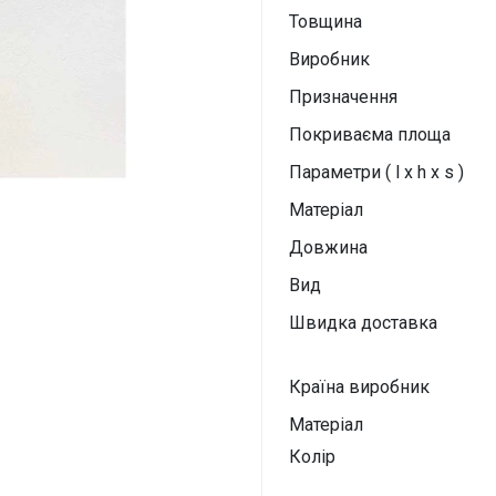
Товщина
Виробник
Призначення
Покриваєма площа
Параметри ( l x h x s )
Матеріал
Довжина
Вид
Швидка доставка
Країна виробник
Матеріал
Колір