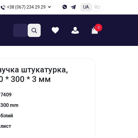
+38 (067) 234 29 29
UA
RU
0
учка штукатурка,
0 * 300 * 3 мм
7409
300 mm
білий
лист