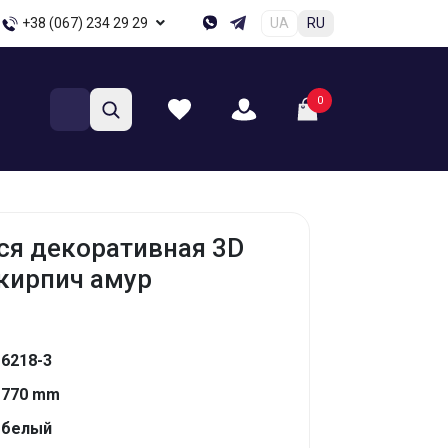
+38 (067) 234 29 29
UA
RU
0
я декоративная 3D
кирпич амур
6218-3
770 mm
белый