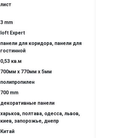
лист
3 mm
loft Expert
панели для коридора, панели для
гостинной
0,53 кв.м
700мм х 770мм х 5мм
полипропилен
700 mm
декоративные панели
харьков, полтава, одесса, львов,
киев, запорожье, днепр
Китай