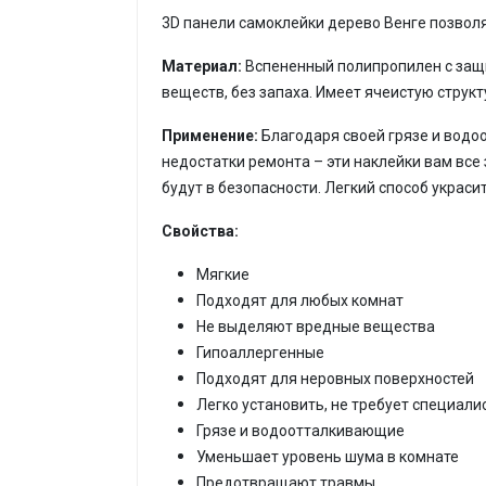
3D панели самоклейки дерево Венге
позволя
Материал:
Вспененный полипропилен с защ
веществ, без запаха. Имеет ячеистую струк
Применение:
Благодаря своей грязе и водоо
недостатки ремонта – эти наклейки вам все
будут в безопасности. Легкий способ украсит
Свойства:
Мягкие
Подходят для любых комнат
Не выделяют вредные вещества
Гипоаллергенные
Подходят для неровных поверхностей
Легко установить, не требует специали
Грязе и водоотталкивающие
Уменьшает уровень шума в комнате
Предотвращают травмы